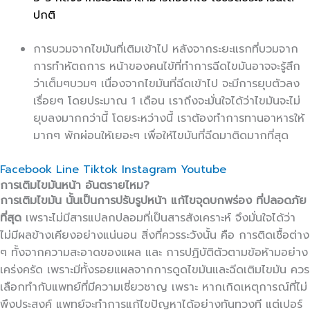
ปกติ
การบวมจากไขมันที่เติมเข้าไป หลังจากระยะแรกที่บวมจาก
การทำหัตถการ หน้าของคนไข้ที่ทำการฉีดไขมันอาจจะรู้สึก
ว่าเต็มๆบวมๆ เนื่องจากไขมันที่ฉีดเข้าไป จะมีการยุบตัวลง
เรื่อยๆ โดยประมาณ 1 เดือน เราถึงจะมั่นใจได้ว่าไขมันจะไม่
ยุบลงมากกว่านี้ โดยระหว่างนี้ เราต้องทำการทานอาหารให้
มากๆ พักผ่อนให้เยอะๆ เพื่อให้ไขมันที่ฉีดมาติดมากที่สุด
Facebook
Line
Tiktok
Instagram
Youtube
การเติมไขมันหน้า อันตรายไหม?
การเติมไขมัน นั้นเป็นการปรับรูปหน้า แก้ไขจุดบกพร่อง ที่ปลอดภัย
ที่สุด
เพราะไม่มีสารแปลกปลอมที่เป็นสารสังเคราะห์ จึงมั่นใจได้ว่า
ไม่มีผลข้างเคียงอย่างแน่นอน สิ่งที่ควรระวังนั้น คือ การติดเชื้อต่าง
ๆ ทั้งจากความสะอาดของแผล และ การปฏิบัติตัวตามข้อห้ามอย่าง
เคร่งครัด เพราะมีทั้งรอยแผลจากการดูดไขมันและฉีดเติมไขมัน ควร
เลือกทำกับแพทย์ที่มีความเชี่ยวชาญ เพราะ หากเกิดเหตุการณ์ที่ไม่
พึงประสงค์ แพทย์จะทำการแก้ไขปัญหาได้อย่างทันทวงที แต่เปอร์