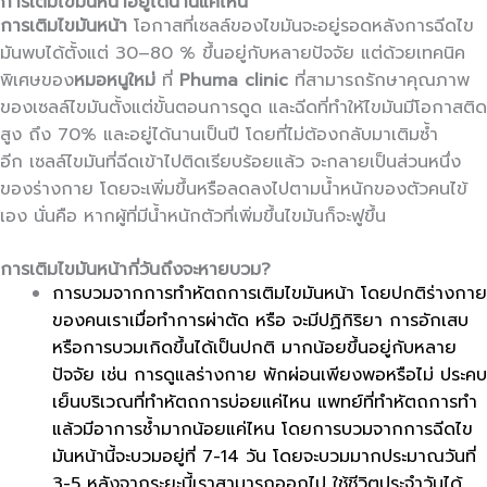
การเติมไขมันหน้าอยู่ได้นานแค่ไหน
การเติมไขมันหน้า
โอกาสที่เซลล์ของไขมันจะอยู่รอดหลังการฉีดไข
มันพบได้ตั้งแต่ 30–80 % ขึ้นอยู่กับหลายปัจจัย แต่ด้วยเทคนิค
พิเศษของ
หมอหนูใหม่
ที่
Phuma clinic
ที่สามารถรักษาคุณภาพ
ของเซลล์ไขมันตั้งแต่ขั้นตอนการดูด และฉีดที่ทำให้ไขมันมีโอกาสติด
สูง ถึง 70% และอยู่ได้นานเป็นปี โดยที่ไม่ต้องกลับมาเติมซ้ำ
อีก เซลล์ไขมันที่ฉีดเข้าไปติดเรียบร้อยแล้ว จะกลายเป็นส่วนหนึ่ง
ของร่างกาย โดยจะเพิ่มขึ้นหรือลดลงไปตามน้ำหนักของตัวคนไข้
เอง นั่นคือ หากผู้ที่มีน้ำหนักตัวที่เพิ่มขึ้นไขมันก็จะฟูขึ้น
การเติมไขมันหน้ากี่วันถึงจะหายบวม?
การบวมจากการทำหัตถการเติมไขมันหน้า โดยปกติร่างกาย
ของคนเราเมื่อทำการผ่าตัด หรือ จะมีปฏิกิริยา การอักเสบ
หรือการบวมเกิดขึ้นได้เป็นปกติ มากน้อยขึ้นอยู่กับหลาย
ปัจจัย เช่น การดูแลร่างกาย พักผ่อนเพียงพอหรือไม่ ประคบ
เย็นบริเวณที่ทำหัตถการบ่อยแค่ไหน แพทย์ที่ทำหัตถการทำ
แล้วมีอาการช้ำมากน้อยแค่ไหน โดยการบวมจากการฉีดไข
มันหน้านี้จะบวมอยู่ที่ 7-14 วัน โดยจะบวมมากประมาณวันที่
3-5 หลังจากระยะนี้เราสามารถออกไป ใช้ชีวิตประจำวันได้