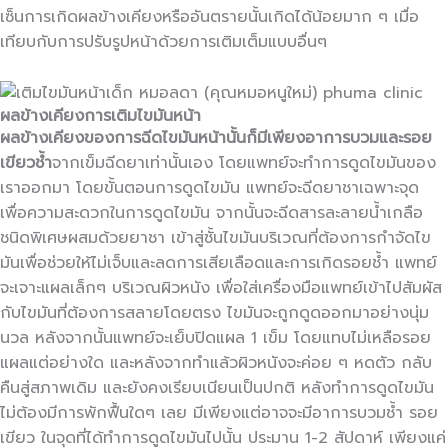
เซ็นการเกิดผลข้างเคียงหรืออันตรายนั้นเกิดได้น้อยมาก ๆ เมื่อ
เทียบกับการปรับรูปหน้าด้วยการเติมเต็มแบบอื่นๆ
ผลข้างเคียงการเติมไขมันหน้า
ผลข้างเคียงของการฉีดไขมันหน้านั้นก็มีเพียงอาการบวมและรอย
เขียวช้ำ
จากเข็มฉีดยาเท่านั้นเอง โดยแพทย์จะทำการดูดไขมันของ
เราออกมา โดยขั้นตอนการดูดไขมัน แพทย์จะฉีดยาชาเฉพาะจุด
เพื่อความสะดวกในการดูดไขมัน จากนั้นจะฉีดสารละลายน้ำเกลือ
ชนิดพิเศษผสมด้วยยาชา เข้าสู่ชั้นไขมันบริเวณที่ต้องการกำจัดไข
มันเพื่อช่วยให้ไม่เจ็บและลดการเสียเลือดและการเกิดรอยช้ำ แพทย์
จะเจาะแผลเล็กๆ บริเวณผิวหนัง เพื่อใส่เครื่องมือแพทย์เข้าไปสัมผัส
กับไขมันที่ต้องการสลายโดยตรง ไขมันจะถูกดูดออกมาอย่างนุ่ม
นวล หลังจากนั้นแพทย์จะเย็บปิดแผล 1 เข็ม โดยแทบไม่เหลือรอย
แผลแต่อย่างใด และหลังจากทำแล้วผิวหนังจะค่อย ๆ หดตัว กลับ
คืนสู่สภาพเดิม และยังคงเรียบเนียนเป็นปกติ หลังทำการดูดไขมัน
ไม่ต้องมีการพักฟื้นใดๆ เลย มีเพียงแต่อาจจะมีอาการบวมช้ำ รอย
เขียว ในจุดที่ได้ทำการดูดไขมันไปนั้น ประมาน 1-2 สัปดาห์ เพียงแค่